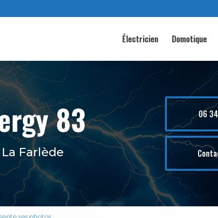
Électricien
Domotique
06 34
à La Farlède
Conta
sente ses photos