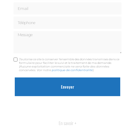
Email
Téléphone
Message
J'autorise ce site à conserver l'ensemble des données transmises dans ce
formulaire pour faciliter le suivi et le traitement de ma demande.
(Aucune exploitation commerciale ne sera faite des données
concervées. Voir notre
politique de confidentialité
)
En savoir +