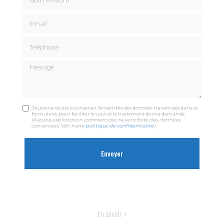
Email
Téléphone
Message
J'autorise ce site à conserver l'ensemble des données transmises dans ce
formulaire pour faciliter le suivi et le traitement de ma demande.
(Aucune exploitation commerciale ne sera faite des données
concervées. Voir notre
politique de confidentialité
)
En savoir +