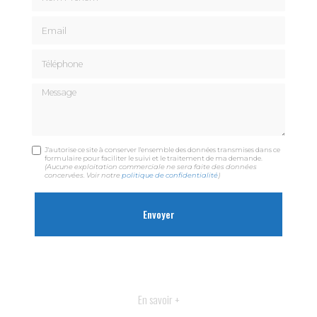
Email
Téléphone
Message
J'autorise ce site à conserver l'ensemble des données transmises dans ce
formulaire pour faciliter le suivi et le traitement de ma demande.
(Aucune exploitation commerciale ne sera faite des données
concervées. Voir notre
politique de confidentialité
)
En savoir +